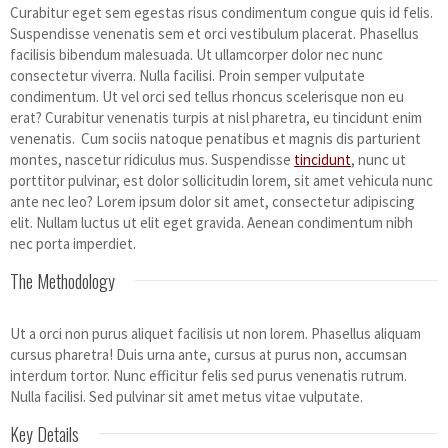
Curabitur eget sem egestas risus condimentum congue quis id felis.
Suspendisse venenatis sem et orci vestibulum placerat. Phasellus
facilisis bibendum malesuada. Ut ullamcorper dolor nec nunc
consectetur viverra. Nulla facilisi. Proin semper vulputate
condimentum. Ut vel orci sed tellus rhoncus scelerisque non eu
erat? Curabitur venenatis turpis at nisl pharetra, eu tincidunt enim
venenatis. Cum sociis natoque penatibus et magnis dis parturient
montes, nascetur ridiculus mus. Suspendisse
tincidunt
, nunc ut
porttitor pulvinar, est dolor sollicitudin lorem, sit amet vehicula nunc
ante nec leo? Lorem ipsum dolor sit amet, consectetur adipiscing
elit. Nullam luctus ut elit eget gravida. Aenean condimentum nibh
nec porta imperdiet.
The Methodology
Ut a orci non purus aliquet facilisis ut non lorem. Phasellus aliquam
cursus pharetra! Duis urna ante, cursus at purus non, accumsan
interdum tortor. Nunc efficitur felis sed purus venenatis rutrum.
Nulla facilisi. Sed pulvinar sit amet metus vitae vulputate.
Key Details