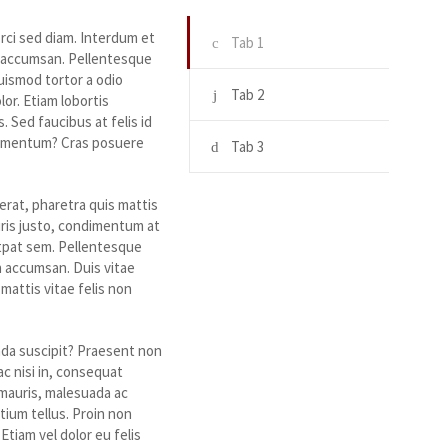
orci sed diam. Interdum et
Tab 1
m accumsan. Pellentesque
ismod tortor a odio
Tab 2
lor. Etiam lobortis
 Sed faucibus at felis id
ondimentum? Cras posuere
Tab 3
erat, pharetra quis mattis
uris justo, condimentum at
lutpat sem. Pellentesque
n accumsan. Duis vitae
attis vitae felis non
ada suscipit? Praesent non
 ac nisi in, consequat
o mauris, malesuada ac
etium tellus. Proin non
 Etiam vel dolor eu felis