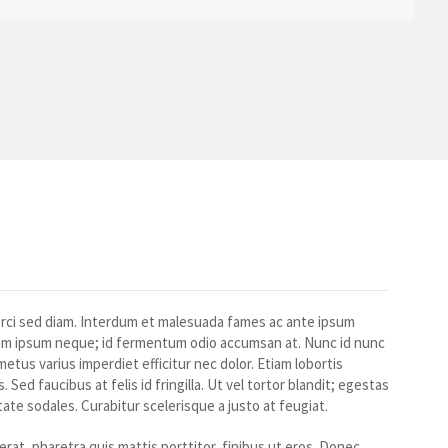
s orci sed diam. Interdum et malesuada fames ac ante ipsum
dum ipsum neque; id fermentum odio accumsan at. Nunc id nunc
metus varius imperdiet efficitur nec dolor. Etiam lobortis
d faucibus at felis id fringilla. Ut vel tortor blandit; egestas
te sodales. Curabitur scelerisque a justo at feugiat.
at, pharetra quis mattis porttitor, finibus ut eros. Donec