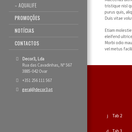
– AQUALIFE
tristique nisl 
purus quis, al
PROMOÇÕES
Duis vitae vol
NOTÍCIAS
Etiam molestie
eleifend ultric
CONTACTOS
Morbi odio maur
vel metus facil
Decor3, Lda
Rua das Cavadinhas, Nº 567
3885-042 Ovar
+351 256 111 567
geral@decor3.pt
Tab 1
Tab 2
Tab 3