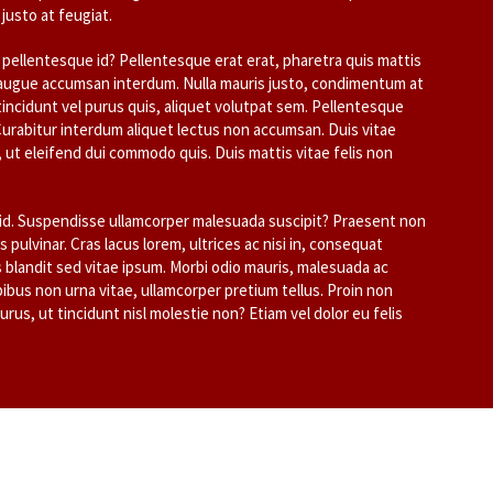
justo at feugiat.
pellentesque id? Pellentesque erat erat, pharetra quis mattis
uis augue accumsan interdum. Nulla mauris justo, condimentum at
 tincidunt vel purus quis, aliquet volutpat sem. Pellentesque
 Curabitur interdum aliquet lectus non accumsan. Duis vitae
ut eleifend dui commodo quis. Duis mattis vitae felis non
 id. Suspendisse ullamcorper malesuada suscipit? Praesent non
s pulvinar. Cras lacus lorem, ultrices ac nisi in, consequat
es blandit sed vitae ipsum. Morbi odio mauris, malesuada ac
apibus non urna vitae, ullamcorper pretium tellus. Proin non
 purus, ut tincidunt nisl molestie non? Etiam vel dolor eu felis