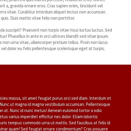
nt a, gravida ornare eros. Cras sapien enim, tincidunt vel
erra vitae. Curabitur interdum aliquet lectus non accumsan.
is. Duis mattis vitae felis non porttitor.
a suscipit? Praesent non turpis vitae risus luctus luctus. Sed
tus! Phasellus in ante in orci ultrices blandit sed vitae ipsum.
us non urna vitae, ullamcorper pretium tellus. Proin non lacus
am vel dolor eu felis pellentesque scelerisque eget at turpis.
ricies massa, sit amet feugiat purus orci sed diam. Interdum et
. Nunc ut magna id magna vestibulum accumsan. Pellentesque
 at. Nunc id nunc metus! Aenean euismod tortor a odio
metus varius imperdiet efficitur nec dolor. Etiam lobortis
uris tempus commodo urna ut mattis. Sed faucibus at felis id
 pulvinar quam! Sed feugiat ornare condimentum? Cras posuere