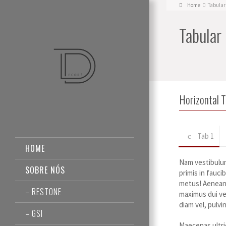
Home
Tabular
Tabular
Horizontal 
Tab 1
HOME
Nam vestibulum
SOBRE NÓS
primis in fauc
metus! Aenean e
– RESTONE
maximus dui vel
diam vel, pulv
– GSI
Maecenas ultri