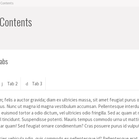
 Contents
 Contents
Tabs
Tab 2
Tab 3
; felis a auctor gravida; diam ex ultricies massa, sit amet feugiat puru
ibus. Nunc ut magna id magna vestibulum accumsan. Pellentesque inter
uismod tortor a odio dictum, vel ultricies odio fringilla. Sed ac quam at 
 tincidunt. Suspendisse potenti. Mauris tempus commodo urna ut mattis. Se
inar quam! Sed feugiat ornare condimentum? Cras posuere purus id vulputa
cies vehicula odio, quis commodo ex pellentesque id? Pellentesque erat er