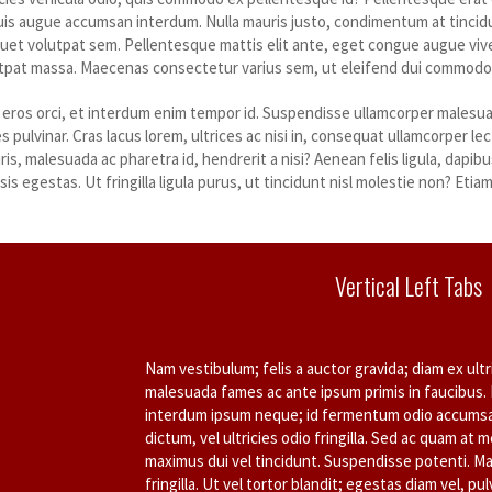
quis augue accumsan interdum. Nulla mauris justo, condimentum at tincidu
iquet volutpat sem. Pellentesque mattis elit ante, eget congue augue viv
utpat massa. Maecenas consectetur varius sem, ut eleifend dui commodo qu
 eros orci, et interdum enim tempor id. Suspendisse ullamcorper malesuad
es pulvinar. Cras lacus lorem, ultrices ac nisi in, consequat ullamcorper lec
is, malesuada ac pharetra id, hendrerit a nisi? Aenean felis ligula, dapib
isis egestas. Ut fringilla ligula purus, ut tincidunt nisl molestie non? Eti
Vertical Left Tabs
Nam vestibulum; felis a auctor gravida; diam ex ult
malesuada fames ac ante ipsum primis in faucibus
interdum ipsum neque; id fermentum odio accumsan
dictum, vel ultricies odio fringilla. Sed ac quam at 
maximus dui vel tincidunt. Suspendisse potenti. Ma
fringilla. Ut vel tortor blandit; egestas diam vel,