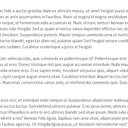
 felis a auctor gravida; diam ex ultricies massa, sit amet feugiat purus 
s ac ante ipsum primis in faucibus. Nunc ut magna id magna vestibulu
 neque; id fermentum odio accumsan at. Nunc id nunc metus! Aenean eu
ricies odio fringilla. Sed ac quam at metus varius imperdiet efficitur nec do
l tincidunt. Suspendisse potenti. Mauris tempus commodo urna ut mattis.
el tortor blandit; egestas diam vel, pulvinar quam! Sed feugiat ornare c
ate sodales. Curabitur scelerisque a justo at feugiat.
cies vehicula odio, quis commodo ex pellentesque id? Pellentesque erat 
bus ut eros. Donec tristique nisl quis augue accumsan interdum. Nulla ma
avida ornare eros. Cras sapien enim, tincidunt vel purus quis, aliquet vo
e, eget congue augue viverra vitae. Curabitur interdum aliquet lectus no
. Maecenas consectetur varius sem, ut eleifend dui commodo quis. Duis m
 eros orci, et interdum enim tempor id. Suspendisse ullamcorper malesu
sus luctus luctus. Sed eleifend ultrices pulvinar. Cras lacus lorem, ultrices
tus! Phasellus in ante in orci ultrices blandit sed vitae ipsum. Morbi odi
ndrerit a nisi? Aenean felis ligula, dapibus non urna vitae, ullamcorper pr
facilisis egestas. Ut fringilla ligula purus, ut tincidunt nisl molestie non?