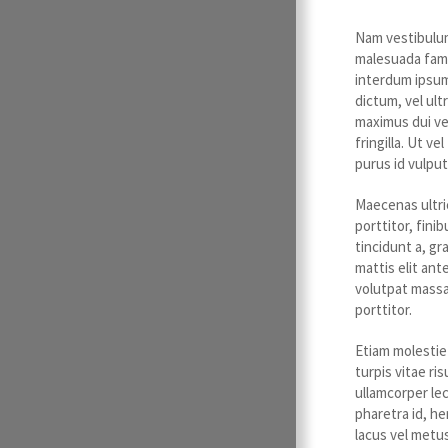
Nam vestibulum;
malesuada fame
interdum ipsum
dictum, vel ult
maximus dui ve
fringilla. Ut v
purus id vulput
Maecenas ultri
porttitor, fini
tincidunt a, gr
mattis elit ant
volutpat massa
porttitor.
Etiam molestie
turpis vitae ri
ullamcorper lec
pharetra id, he
lacus vel metus 