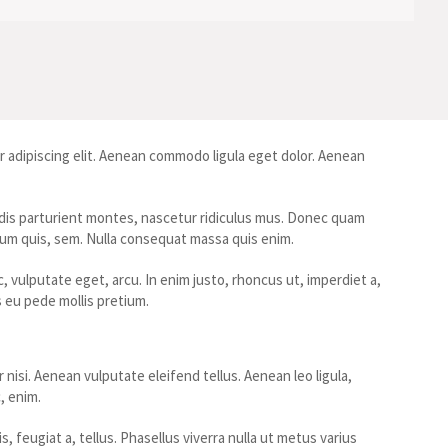
 adipiscing elit. Aenean commodo ligula eget dolor. Aenean
dis parturient montes, nascetur ridiculus mus. Donec quam
tium quis, sem. Nulla consequat massa quis enim.
c, vulputate eget, arcu. In enim justo, rhoncus ut, imperdiet a,
s eu pede mollis pretium.
isi. Aenean vulputate eleifend tellus. Aenean leo ligula,
, enim.
s, feugiat a, tellus. Phasellus viverra nulla ut metus varius