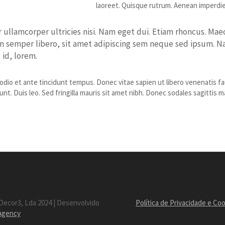
laoreet. Quisque rutrum. Aenean imperdiet.
 ullamcorper ultricies nisi. Nam eget dui. Etiam rhoncus. M
 semper libero, sit amet adipiscing sem neque sed ipsum. Na
 id, lorem.
dio et ante tincidunt tempus. Donec vitae sapien ut libero venenatis fau
unt. Duis leo. Sed fringilla mauris sit amet nibh. Donec sodales sagitti
Decor3, Lda 2024 | Desenvolvido
Política de Privacidade e Co
 Agency