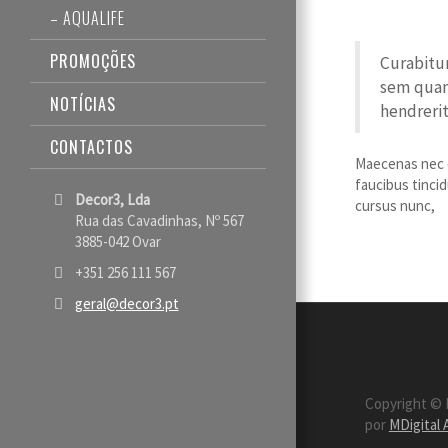
– AQUALIFE
PROMOÇÕES
Curabitur
sem quam
NOTÍCIAS
hendrerit
CONTACTOS
Maecenas nec o
faucibus tincid
Decor3, Lda
cursus nunc,
Rua das Cavadinhas, Nº 567
3885-042 Ovar
+351 256 111 567
geral@decor3.pt
Copyright © 
por
MDigital