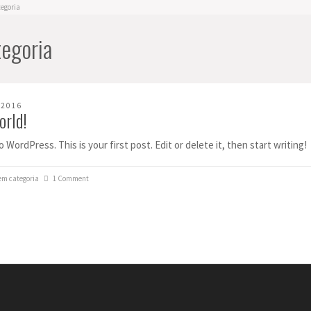
egoria
egoria
 2016
orld!
WordPress. This is your first post. Edit or delete it, then start writing!
em categoria
1 Comment