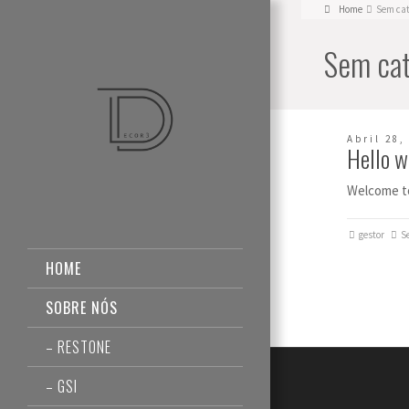
Home
Sem cat
Sem cat
Abril 28,
Hello w
Welcome to 
gestor
S
HOME
SOBRE NÓS
– RESTONE
– GSI