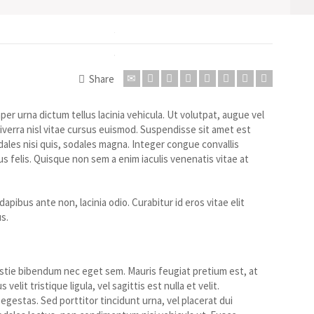
Share
er urna dictum tellus lacinia vehicula. Ut volutpat, augue vel
viverra nisl vitae cursus euismod. Suspendisse sit amet est
les nisi quis, sodales magna. Integer congue convallis
s felis. Quisque non sem a enim iaculis venenatis vitae at
apibus ante non, lacinia odio. Curabitur id eros vitae elit
s.
estie bibendum nec eget sem. Mauris feugiat pretium est, at
lit tristique ligula, vel sagittis est nulla et velit.
gestas. Sed porttitor tincidunt urna, vel placerat dui