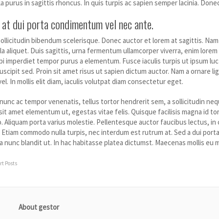
a purus in sagittis rhoncus. In quis turpis ac sapien semper lacinia. Don
 at dui porta condimentum vel nec ante.
llicitudin bibendum scelerisque. Donec auctor et lorem at sagittis. Nam m
a aliquet. Duis sagittis, urna fermentum ullamcorper viverra, enim lorem
bi imperdiet tempor purus a elementum. Fusce iaculis turpis ut ipsum luct
scipit sed. Proin sit amet risus ut sapien dictum auctor. Nam a ornare l
. In mollis elit diam, iaculis volutpat diam consectetur eget.
 nunc ac tempor venenatis, tellus tortor hendrerit sem, a sollicitudin n
it amet elementum ut, egestas vitae felis. Quisque facilisis magna id t
 Aliquam porta varius molestie. Pellentesque auctor faucibus lectus, in c
t. Etiam commodo nulla turpis, nec interdum est rutrum at. Sed a dui por
ra nunc blandit ut. In hac habitasse platea dictumst. Maecenas mollis eu 
rt Posts
About gestor