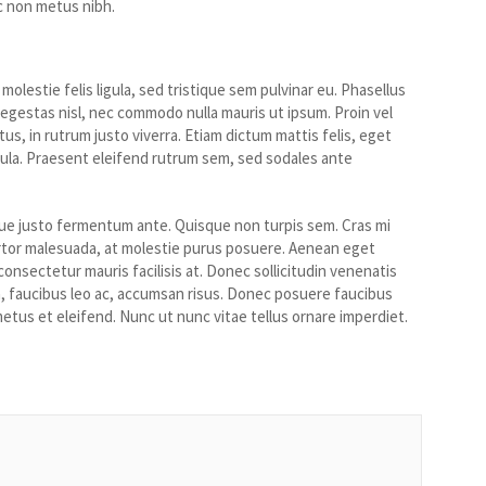
ec non metus nibh.
olestie felis ligula, sed tristique sem pulvinar eu. Phasellus
 egestas nisl, nec commodo nulla mauris ut ipsum. Proin vel
us, in rutrum justo viverra. Etiam dictum mattis felis, eget
igula. Praesent eleifend rutrum sem, sed sodales ante
eque justo fermentum ante. Quisque non turpis sem. Cras mi
ortor malesuada, at molestie purus posuere. Aenean eget
onsectetur mauris facilisis at. Donec sollicitudin venenatis
ta, faucibus leo ac, accumsan risus. Donec posuere faucibus
metus et eleifend. Nunc ut nunc vitae tellus ornare imperdiet.