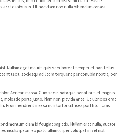
odales lectus, non condimentum nisi vehicula ut. Fusce
tis erat dapibus in. Ut nec diam non nulla bibendum ornare.
isl. Nullam eget mauris quis sem laoreet semper et non tellus.
ent taciti sociosqu ad litora torquent per conubia nostra, per
 dolor. Aenean massa. Cum sociis natoque penatibus et magnis
, molestie porta justo. Nam non gravida ante. Ut ultricies erat
n. Proin hendrerit massa non tortor ultrices porttitor. Cras
ondimentum diam id feugiat sagittis. Nullam erat nulla, auctor
c iaculis ipsum eu justo ullamcorper volutpat in vel nisl.