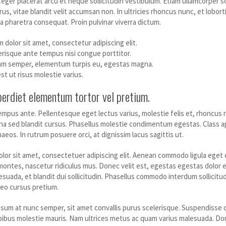
eger placerat arcu et neque sollicitudin vestibulum. Etiam ullamcorper s
rus, vitae blandit velit accumsan non. In ultricies rhoncus nunc, et lobor
 pharetra consequat. Proin pulvinar viverra dictum.
 dolor sit amet, consectetur adipiscing elit.
risque ante tempus nisi congue porttitor.
am semper, elementum turpis eu, egestas magna.
st ut risus molestie varius.
erdiet elementum tortor vel pretium.
mpus ante. Pellentesque eget lectus varius, molestie felis et, rhoncus n
a sed blandit cursus. Phasellus molestie condimentum egestas. Class apt
eos. In rutrum posuere orci, at dignissim lacus sagittis ut.
lor sit amet, consectetuer adipiscing elit. Aenean commodo ligula eget
montes, nascetur ridiculus mus. Donec velit est, egestas egestas dolor et
uada, et blandit dui sollicitudin. Phasellus commodo interdum sollicitudi
eo cursus pretium.
psum at nunc semper, sit amet convallis purus scelerisque. Suspendisse c
apibus molestie mauris. Nam ultrices metus ac quam varius malesuada. Done