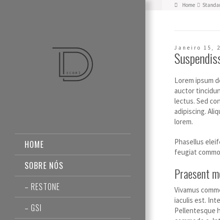
Home
Standar
Janeiro 15, 
Suspendis
Lorem ipsum dol
auctor tincidun
lectus.
Sed con
adipiscing. Ali
lorem.
Phasellus eleif
HOME
feugiat commod
SOBRE NÓS
Praesent me
– RESTONE
Vivamus commod
iaculis est. Int
– GSI
Pellentesque h