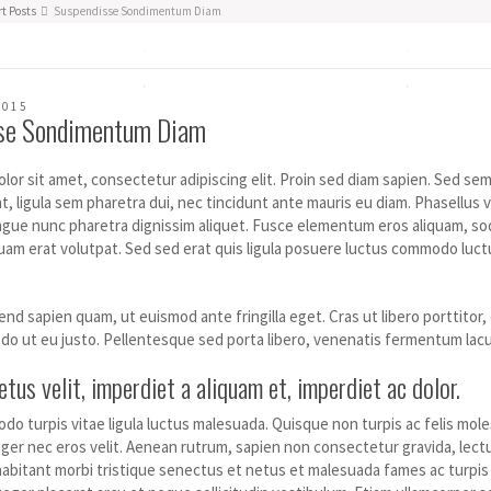
t Posts
Suspendisse Sondimentum Diam
2015
se Sondimentum Diam
or sit amet, consectetur adipiscing elit. Proin sed diam sapien. Sed semp
t, ligula sem pharetra dui, nec tincidunt ante mauris eu diam. Phasellus 
gue nunc pharetra dignissim aliquet. Fusce elementum eros aliquam, soda
quam erat volutpat. Sed sed erat quis ligula posuere luctus commodo luctu
end sapien quam, ut euismod ante fringilla eget. Cras ut libero porttitor, d
o ut eu justo. Pellentesque sed porta libero, venenatis fermentum lacu
tus velit, imperdiet a aliquam et, imperdiet ac dolor.
o turpis vitae ligula luctus malesuada. Quisque non turpis ac felis mol
eger nec eros velit. Aenean rutrum, sapien non consectetur gravida, lectus ve
abitant morbi tristique senectus et netus et malesuada fames ac turpis e