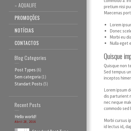
commodo a. Int
– AQUALIFE
pretium nisi pu
Maecenas porta
PROMOÇÕES
Lorem ipsum
NOTÍCIAS
Donec scele
Morbi eu di
CONTACTOS
Nulla eget e
Quisque imp
Blog Categories
Quisque non te
Post Types
(6)
Sed tempus urn
Sem categoria
(1)
inceptos himena
Standart Posts
(5)
Lorem ipsum do
dis parturient 
nec neque males
Recent Posts
commodo sed l
Hello world!
Morbi cursus i
Abril 28, 2016
id lectus id, d