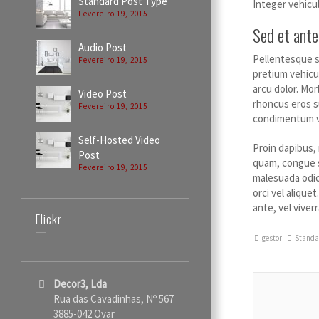
Standard Post Type
Integer vehicul
Fevereiro 19, 2015
Sed et ante
Audio Post
Pellentesque so
Fevereiro 19, 2015
pretium vehicul
arcu dolor. Mor
Video Post
rhoncus eros su
Fevereiro 19, 2015
condimentum vel
Self-Hosted Video
Proin dapibus,
Post
quam, congue s
Fevereiro 19, 2015
malesuada odio.
orci vel alique
ante, vel viver
Flickr
gestor
Standa
Decor3, Lda
Rua das Cavadinhas, Nº 567
3885-042 Ovar