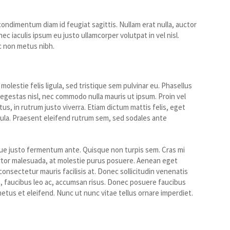
ondimentum diam id feugiat sagittis. Nullam erat nulla, auctor
c iaculis ipsum eu justo ullamcorper volutpat in vel nisl.
ec non metus nibh.
olestie felis ligula, sed tristique sem pulvinar eu. Phasellus
 egestas nisl, nec commodo nulla mauris ut ipsum. Proin vel
us, in rutrum justo viverra. Etiam dictum mattis felis, eget
igula. Praesent eleifend rutrum sem, sed sodales ante
eque justo fermentum ante. Quisque non turpis sem. Cras mi
ortor malesuada, at molestie purus posuere. Aenean eget
onsectetur mauris facilisis at. Donec sollicitudin venenatis
ta, faucibus leo ac, accumsan risus. Donec posuere faucibus
metus et eleifend. Nunc ut nunc vitae tellus ornare imperdiet.