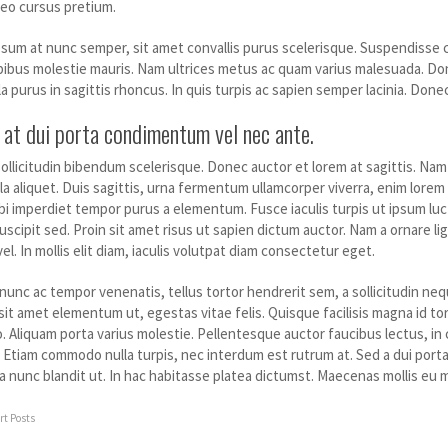
eo cursus pretium.
psum at nunc semper, sit amet convallis purus scelerisque. Suspendisse c
apibus molestie mauris. Nam ultrices metus ac quam varius malesuada. Done
a purus in sagittis rhoncus. In quis turpis ac sapien semper lacinia. Don
 at dui porta condimentum vel nec ante.
llicitudin bibendum scelerisque. Donec auctor et lorem at sagittis. Nam m
a aliquet. Duis sagittis, urna fermentum ullamcorper viverra, enim lorem
bi imperdiet tempor purus a elementum. Fusce iaculis turpis ut ipsum luct
scipit sed. Proin sit amet risus ut sapien dictum auctor. Nam a ornare l
. In mollis elit diam, iaculis volutpat diam consectetur eget.
 nunc ac tempor venenatis, tellus tortor hendrerit sem, a sollicitudin n
it amet elementum ut, egestas vitae felis. Quisque facilisis magna id t
 Aliquam porta varius molestie. Pellentesque auctor faucibus lectus, in c
t. Etiam commodo nulla turpis, nec interdum est rutrum at. Sed a dui por
ra nunc blandit ut. In hac habitasse platea dictumst. Maecenas mollis eu 
rt Posts