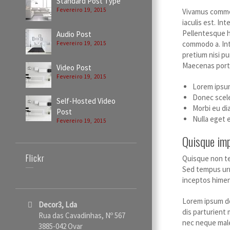
Standard Post Type
Fevereiro 19, 2015
Vivamus commod
iaculis est. Int
Pellentesque h
Audio Post
commodo a. Int
Fevereiro 19, 2015
pretium nisi pu
Maecenas porta
Video Post
Fevereiro 19, 2015
Lorem ipsum
Donec scele
Self-Hosted Video
Morbi eu di
Post
Nulla eget e
Fevereiro 19, 2015
Quisque imp
Flickr
Quisque non te
Sed tempus urn
inceptos himena
Lorem ipsum do
Decor3, Lda
dis parturient 
Rua das Cavadinhas, Nº 567
nec neque males
3885-042 Ovar