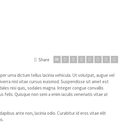
Share
er urna dictum tellus lacinia vehicula. Ut volutpat, augue vel
viverra nisl vitae cursus euismod. Suspendisse sit amet est
les nisi quis, sodales magna. Integer congue convallis
s felis. Quisque non sem a enim iaculis venenatis vitae at
apibus ante non, lacinia odio. Curabitur id eros vitae elit
s.