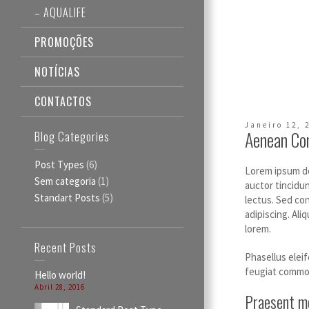
– AQUALIFE
PROMOÇÕES
NOTÍCIAS
CONTACTOS
Janeiro 12, 
Aenean Co
Blog Categories
Post Types
(6)
Lorem ipsum dol
Sem categoria
(1)
auctor tincidun
Standart Posts
(5)
lectus.
Sed con
adipiscing. Ali
lorem.
Recent Posts
Phasellus eleif
feugiat commod
Hello world!
Abril 28, 2016
Praesent me