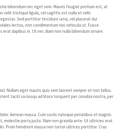
estie bibendum nec eget sem. Mauris feugiat pretium est, at
lit tristique ligula, vel sagittis est nulla et velit.
gestas. Sed porttitor tincidunt urna, vel placerat dui
odales lectus, non condimentum nisi vehicula ut. Fusce
tis erat dapibus in. Ut nec diam non nulla bibendum ornare.
isl. Nullam eget mauris quis sem laoreet semper et non tellus.
ent taciti sociosqu ad litora torquent per conubia nostra, per
 dolor. Aenean massa. Cum sociis natoque penatibus et magnis
, molestie porta justo. Nam non gravida ante. Ut ultricies erat
n. Proin hendrerit massa non tortor ultrices porttitor. Cras