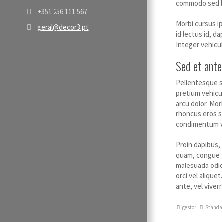
commodo sed l
+351 256 111 567
Morbi cursus i
geral@decor3.pt
id lectus id, d
Integer vehicul
Sed et ante
Pellentesque so
pretium vehicul
arcu dolor. Mor
rhoncus eros su
condimentum vel
Proin dapibus,
quam, congue s
malesuada odio.
orci vel alique
ante, vel viver
gestor
Standa