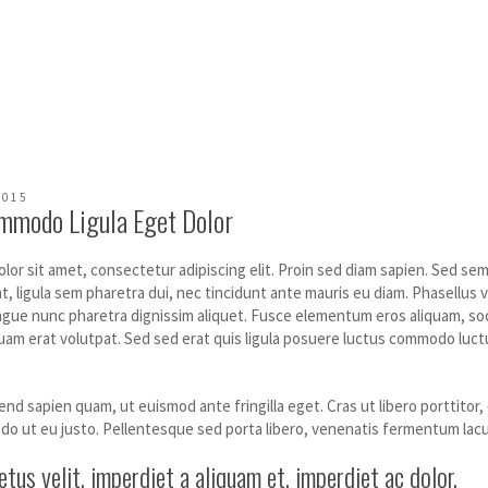
2015
mmodo Ligula Eget Dolor
or sit amet, consectetur adipiscing elit. Proin sed diam sapien. Sed semp
t, ligula sem pharetra dui, nec tincidunt ante mauris eu diam. Phasellus 
gue nunc pharetra dignissim aliquet. Fusce elementum eros aliquam, soda
quam erat volutpat. Sed sed erat quis ligula posuere luctus commodo luctu
end sapien quam, ut euismod ante fringilla eget. Cras ut libero porttitor, d
o ut eu justo. Pellentesque sed porta libero, venenatis fermentum lacu
tus velit, imperdiet a aliquam et, imperdiet ac dolor.