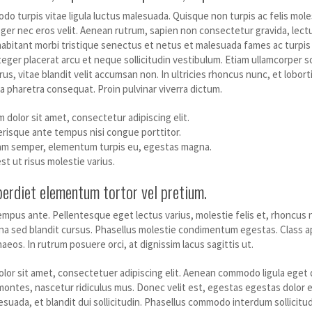
o turpis vitae ligula luctus malesuada. Quisque non turpis ac felis mol
eger nec eros velit. Aenean rutrum, sapien non consectetur gravida, lectus ve
abitant morbi tristique senectus et netus et malesuada fames ac turpis e
eger placerat arcu et neque sollicitudin vestibulum. Etiam ullamcorper s
rus, vitae blandit velit accumsan non. In ultricies rhoncus nunc, et lobor
 pharetra consequat. Proin pulvinar viverra dictum.
 dolor sit amet, consectetur adipiscing elit.
risque ante tempus nisi congue porttitor.
am semper, elementum turpis eu, egestas magna.
st ut risus molestie varius.
erdiet elementum tortor vel pretium.
mpus ante. Pellentesque eget lectus varius, molestie felis et, rhoncus n
a sed blandit cursus. Phasellus molestie condimentum egestas. Class apt
eos. In rutrum posuere orci, at dignissim lacus sagittis ut.
lor sit amet, consectetuer adipiscing elit. Aenean commodo ligula eget
montes, nascetur ridiculus mus. Donec velit est, egestas egestas dolor et
uada, et blandit dui sollicitudin. Phasellus commodo interdum sollicitudi